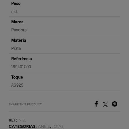
Peso
n.d.
Marca
Pandora
Matéria
Prata
Referência
199401C00
Toque
AG925
SHARE THIS PRODUCT
REF:
N.D.
CATEGORIAS:
ANÉIS
,
JÓIAS