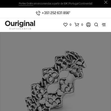
Portes Grátis
em encomendas a partir de 50€ (Portugal Continental)
+351 252 631 856*
0
0