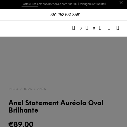
Portes Grátis
em encomendas a partir de 50€ (Portugal Continental)
+351 252 631 856*
0
0
INÍCIO
/
JÓIAS
/
ANÉIS
Anel Statement Auréola Oval
Brilhante
€
89,00