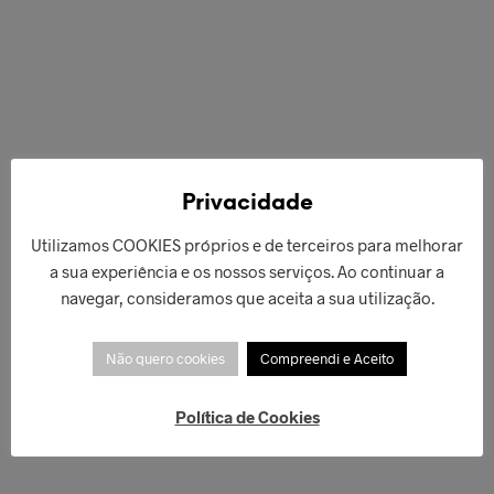
Privacidade
Utilizamos COOKIES próprios e de terceiros para melhorar
a sua experiência e os nossos serviços. Ao continuar a
€
49,00
€
40,00
navegar, consideramos que aceita a sua utilização.
ADICIONAR
LER MAIS
Não quero cookies
Compreendi e Aceito
Política de Cookies