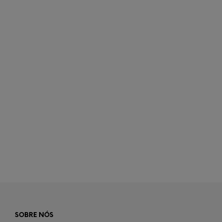
€
125,00
LER MAIS
€
40,00
LER MAIS
SOBRE NÓS