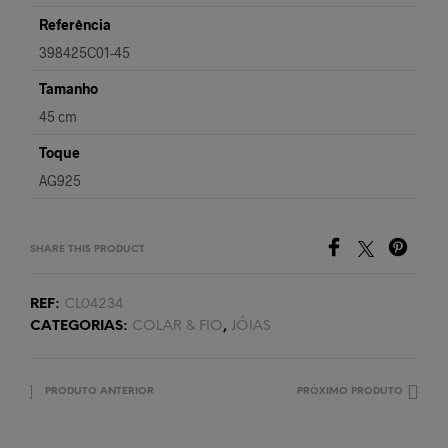
Referência
398425C01-45
Tamanho
45 cm
Toque
AG925
SHARE THIS PRODUCT
REF:
CL04234
CATEGORIAS:
COLAR & FIO
,
JÓIAS
PRODUTO ANTERIOR
PRÓXIMO PRODUTO