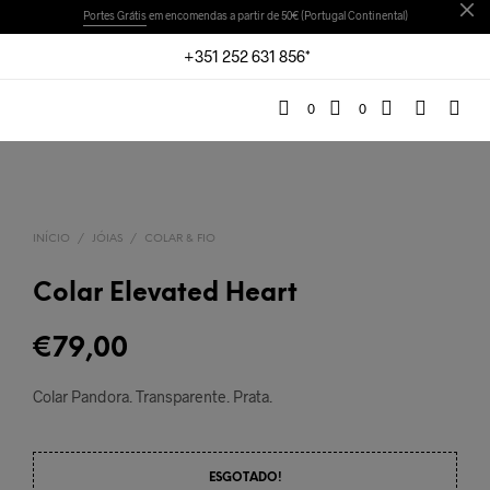
Portes Grátis
em encomendas a partir de 50€ (Portugal Continental)
+351 252 631 856*
0
0
INÍCIO
/
JÓIAS
/
COLAR & FIO
Colar Elevated Heart
€
79,00
Colar Pandora. Transparente. Prata.
ESGOTADO!