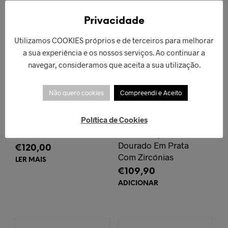
ESGOTADO!
Privacidade
Utilizamos COOKIES próprios e de terceiros para melhorar
a sua experiência e os nossos serviços. Ao continuar a
navegar, consideramos que aceita a sua utilização.
Não quero cookies
Compreendi e Aceito
Política de Cookies
Colar Clássico
Anel Family
Dourado Em Prata
€
120,00
Com Zircónias
LER MAIS
€
109,90
ADICIONAR