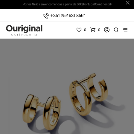
Portes Grátis
em encomendas a partir de 50€ (Portugal Continental)
+351 252 631 856*
0
0