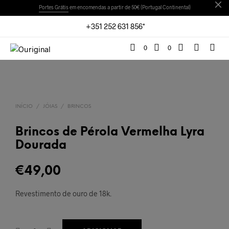
Portes Grátis
em encomendas a partir de 50€ (Portugal Continental)
+351 252 631 856*
0
0
INÍCIO
/
JÓIAS
/
BRINCOS
Brincos de Pérola Vermelha Lyra
Dourada
€
49,00
Revestimento de ouro de 18k.