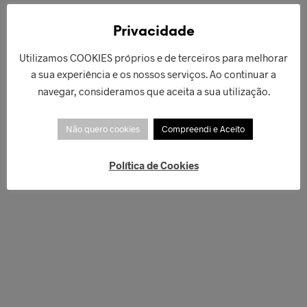
Privacidade
PRODUTOS RELACIONADOS
Utilizamos COOKIES próprios e de terceiros para melhorar
a sua experiência e os nossos serviços. Ao continuar a
navegar, consideramos que aceita a sua utilização.
€
125,00
LER MAIS
Não quero cookies
Compreendi e Aceito
€
54,90
Política de Cookies
LER MAIS
€
120,00
€
42,00
LER MAIS
ADICIONAR