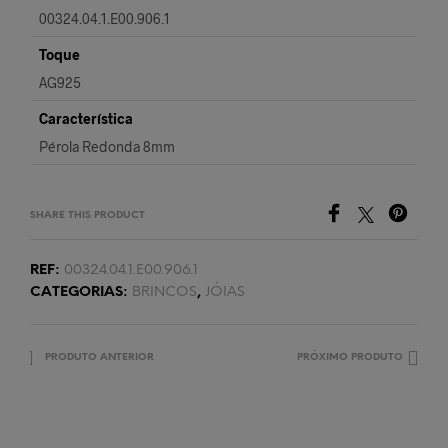
00324.04.1.E00.906.1
Toque
AG925
Característica
Pérola Redonda 8mm
SHARE THIS PRODUCT
REF:
00324.04.1.E00.906.1
CATEGORIAS:
BRINCOS
,
JÓIAS
PRODUTO ANTERIOR
PRÓXIMO PRODUTO