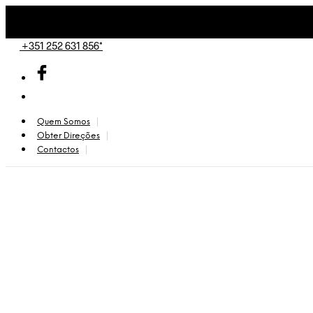
+351 252 631 856*
Quem Somos
Obter Direções
Contactos