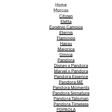
Home
Marcas
Citizen
Eletta
Eugénio Campos
Eternis
Flamingo
Hassu
Majorica
Omnia
Pandora
Disney x Pandora
Marvel x Pandora
Pandora Essence
Pandora ME
Pandora Moments
Pandora Signature
Pandora Talisman
Pandora Timeless
PDPAOLA