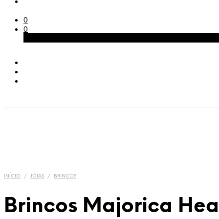
0
0
Carrinho
INÍCIO
/
JÓIAS
/
BRINCOS
Brincos Majorica Hea