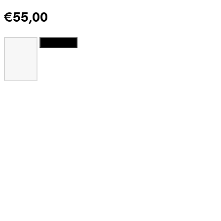
€
55,00
Quantidade
Adicionar
de
Brincos
Majorica
Heart