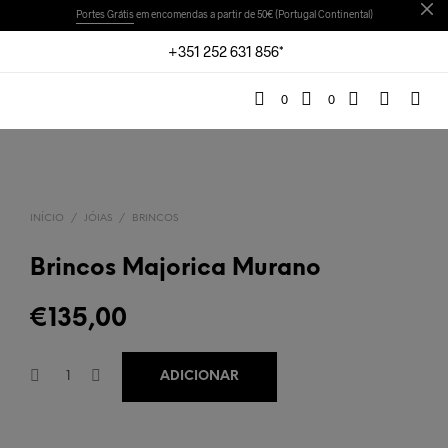
Portes Grátis
em encomendas a partir de 50€ (Portugal Continental)
+351 252 631 856*
0
0
INÍCIO
/
JÓIAS
/
BRINCOS
Brincos Majorica Murano
€
135,00
ADICIONAR