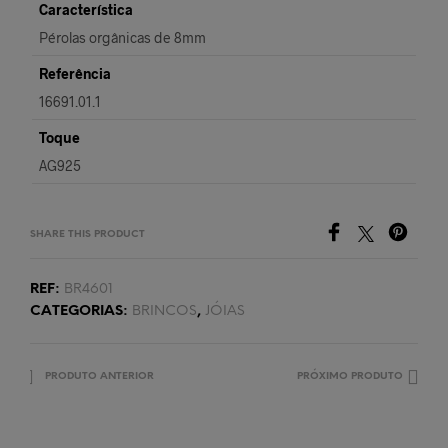
Característica
Pérolas orgânicas de 8mm
Referência
16691.01.1
Toque
AG925
SHARE THIS PRODUCT
REF:
BR4601
CATEGORIAS:
BRINCOS
,
JÓIAS
PRODUTO ANTERIOR
PRÓXIMO PRODUTO