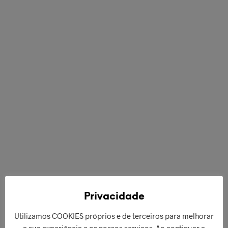
€
269,90
€
84,90
ADICIONAR
ADICIONAR
Privacidade
Utilizamos COOKIES próprios e de terceiros para melhorar
a sua experiência e os nossos serviços. Ao continuar a