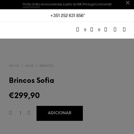
Portes Grátis
em encomendas a partir de 50€ (Portugal Continental)
+351 252 631 856*
0
0
INÍCIO
/
JÓIAS
/
BRINCOS
Brincos Sofia
€
299,90
ADICIONAR