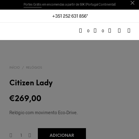
Portes Grátis
em encomendas a partir de 50€ (Portugal Continental)
+351 252 631 856*
0
0
INÍCIO
/
RELÓGIOS
Citizen Lady
€
269,00
Relógio com movimento Eco-Drive.
ADICIONAR