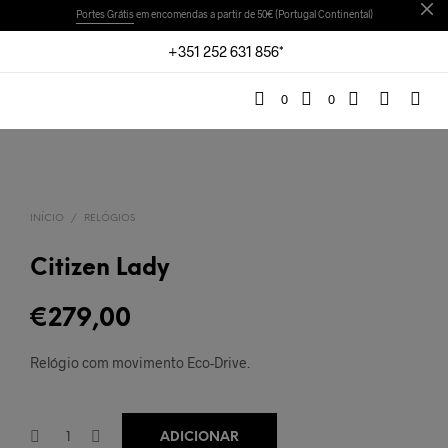
Portes Grátis
em encomendas a partir de 50€ (Portugal Continental)
+351 252 631 856*
0
0
INÍCIO
/
RELÓGIOS
Citizen Lady
€
279,00
Relógio com movimento Eco-Drive.
ADICIONAR