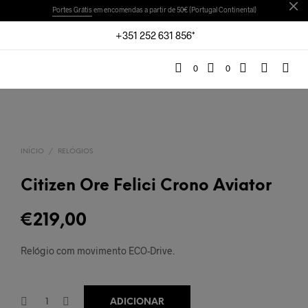
Portes Grátis
em encomendas a partir de 50€ (Portugal Continental)
+351 252 631 856*
0
0
INÍCIO
/
RELÓGIOS
Citizen Ore Felici Crono Aviator
€
219,00
Relógio com movimento ECO-Drive.
ADICIONAR