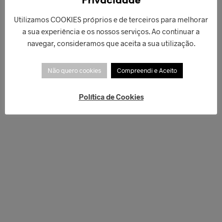
Privacidade
Utilizamos COOKIES próprios e de terceiros para melhorar
a sua experiência e os nossos serviços. Ao continuar a
navegar, consideramos que aceita a sua utilização.
€
42,00
€
50,00
ADICIONAR
LER MAIS
Não quero cookies
Compreendi e Aceito
Política de Cookies
€
42,00
€
50,00
ADICIONAR
LER MAIS