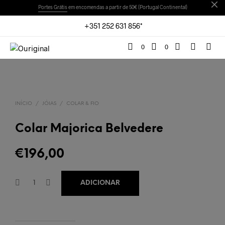
Portes Grátis
em encomendas a partir de 50€ (Portugal Continental)
+351 252 631 856*
0
0
INÍCIO
/
JÓIAS
/
COLAR & FIO
Colar Majorica Belvedere
€
196,00
ADICIONAR