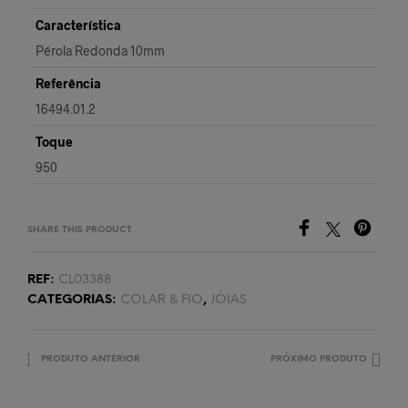
Característica
Pérola Redonda 10mm
Referência
16494.01.2
Toque
950
SHARE THIS PRODUCT
REF:
CL03388
CATEGORIAS:
COLAR & FIO
,
JÓIAS
PRODUTO ANTERIOR
PRÓXIMO PRODUTO