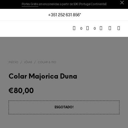
Portes Grátis
em encomendas a partir de 50€ (Portugal Continental)
+351 252 631 856*
0
0
INÍCIO
/
JÓIAS
/
COLAR & FIO
Colar Majorica Duna
€
80,00
ESGOTADO!