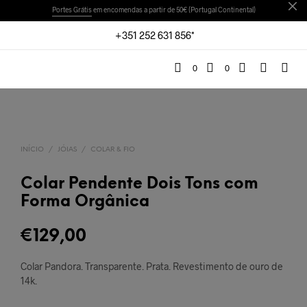
Portes Grátis
em encomendas a partir de 50€ (Portugal Continental)
+351 252 631 856*
0
0
INÍCIO
/
JÓIAS
/
COLAR & FIO
Colar Pendente Dois Tons com
Forma Orgânica
€
129,00
Colar Pandora. Transparente. Prata. Revestimento de ouro de
14k.