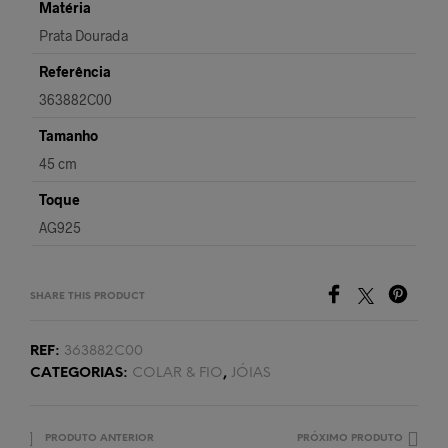
Matéria
Prata Dourada
Referência
363882C00
Tamanho
45 cm
Toque
AG925
SHARE THIS PRODUCT
REF:
363882C00
CATEGORIAS:
COLAR & FIO
,
JÓIAS
PRODUTO ANTERIOR
PRÓXIMO PRODUTO