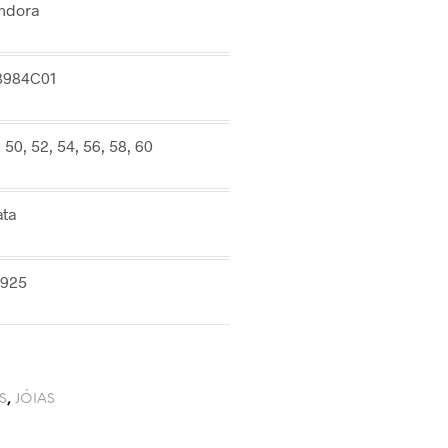
ndora
3984C01
 50, 52, 54, 56, 58, 60
ata
925
S
,
JÓIAS