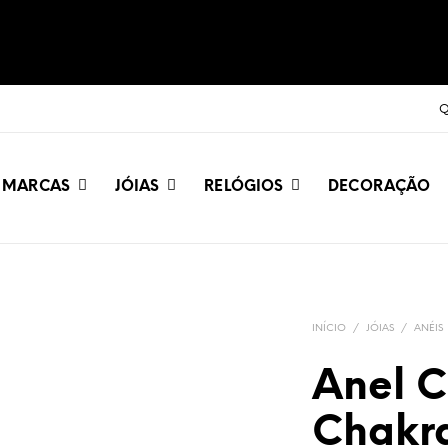
Q
MARCAS
JÓIAS
RELÓGIOS
DECORAÇÃO
INÍCIO
/
JÓIAS
/
ANÉIS
Anel 
Chakr