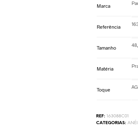
Pa
Marca
16
Referência
48,
Tamanho
Pr
Matéria
AG
Toque
REF:
163088C01
CATEGORIAS:
ANÉI