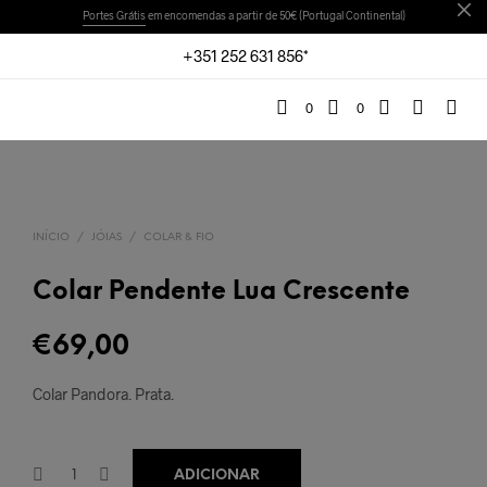
Portes Grátis
em encomendas a partir de 50€ (Portugal Continental)
+351 252 631 856*
0
0
INÍCIO
/
JÓIAS
/
COLAR & FIO
Colar Pendente Lua Crescente
€
69,00
Colar Pandora. Prata.
ADICIONAR