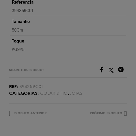
Referência
394259C01
Tamanho
50Cm
Toque
AG925
SHARE THIS PRODUCT
REF:
394259C01
CATEGORIAS:
COLAR & FIO
,
JÓIAS
PRODUTO ANTERIOR
PRÓXIMO PRODUTO