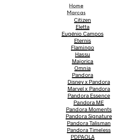
Home
Marcas
Citizen
Eletta
Eugénio Campos
Eternis
Flamingo
Hassu
Majorica
Omnia
Pandora
Disney x Pandora
Marvel x Pandora
Pandora Essence
Pandora ME
Pandora Moments
Pandora Signature
Pandora Talisman
Pandora Timeless
PDPAOLA