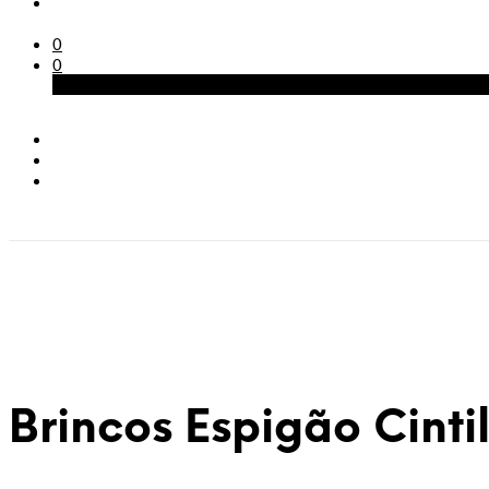
0
0
Carrinho
Brincos Espigão Cinti