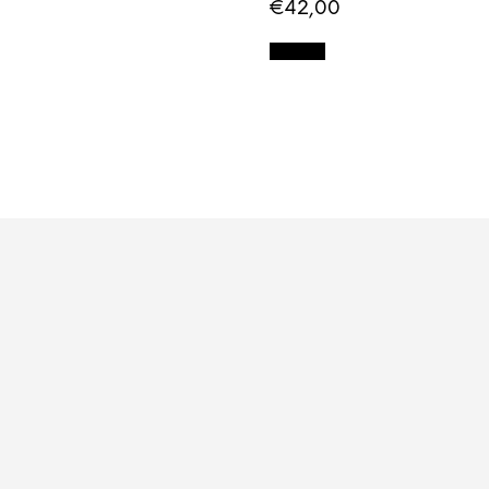
€
42,00
Ler mais