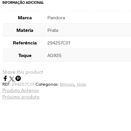
INFORMAÇÃO ADICIONAL
Marca
Pandora
Matéria
Prata
Referência
294257C01
Toque
AG925
Share this product
REF:
294257C01
Categorias:
Brincos
,
Jóias
Produto Anterior
Próximo produto