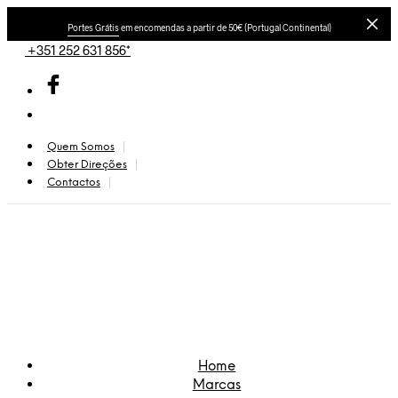
Portes Grátis
em encomendas a partir de 50€ (Portugal Continental)
+351 252 631 856*
Quem Somos
Obter Direções
Contactos
Home
Marcas