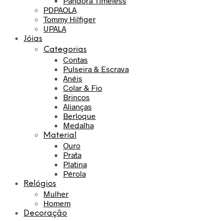
Pandora Timeless
PDPAOLA
Tommy Hilfiger
UPALA
Jóias
Categorias
Contas
Pulseira & Escrava
Anéis
Colar & Fio
Brincos
Alianças
Berloque
Medalha
Material
Ouro
Prata
Platina
Pérola
Relógios
Mulher
Homem
Decoração