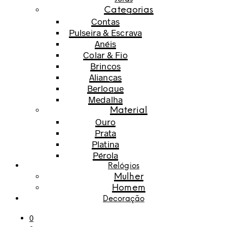
Categorias
Contas
Pulseira & Escrava
Anéis
Colar & Fio
Brincos
Alianças
Berloque
Medalha
Material
Ouro
Prata
Platina
Pérola
Relógios
Mulher
Homem
Decoração
0