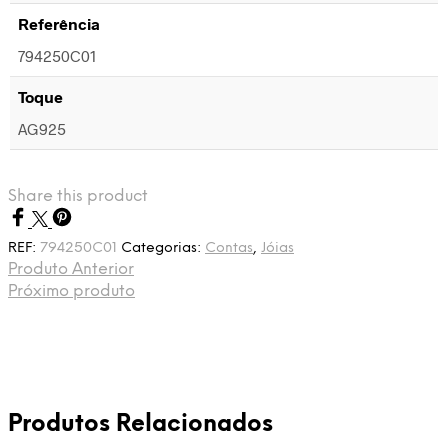
Referência
794250C01
Toque
AG925
Share this product
REF:
794250C01
Categorias:
Contas
,
Jóias
Produto Anterior
Próximo produto
Produtos Relacionados