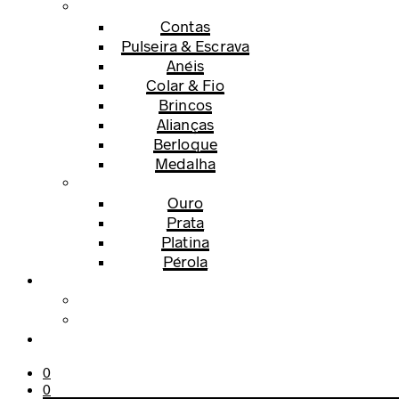
Contas
Pulseira & Escrava
Anéis
Colar & Fio
Brincos
Alianças
Berloque
Medalha
Ouro
Prata
Platina
Pérola
0
0