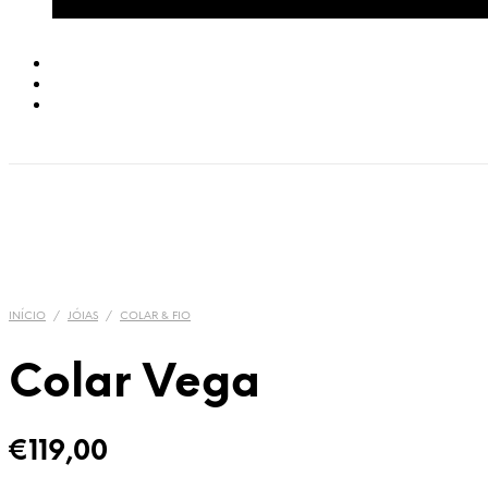
Carrinho
INÍCIO
/
JÓIAS
/
COLAR & FIO
Colar Vega
€
119,00