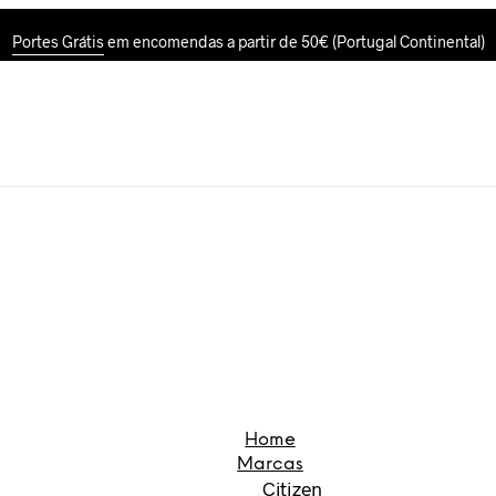
Portes Grátis
em encomendas a partir de 50€ (Portugal Continental)
Home
Marcas
Citizen