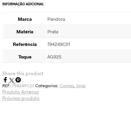
INFORMAÇÃO ADICIONAL
Marca
Pandora
Matéria
Prata
Referência
794249C01
Toque
AG925
Share this product
REF:
794249C01
Categorias:
Contas
,
Jóias
Produto Anterior
Próximo produto