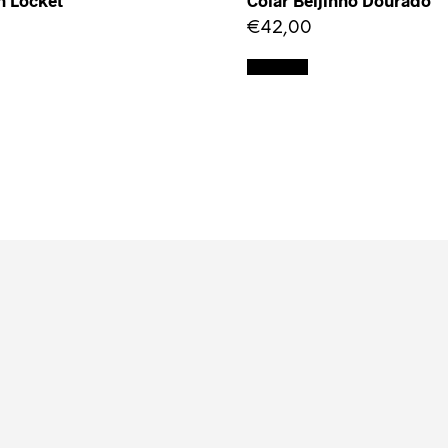
n Locket
Colar Beijinho Dourado
€
42,00
Adicionar