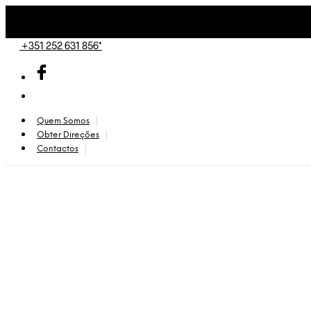
+351 252 631 856*
Quem Somos
Obter Direções
Contactos