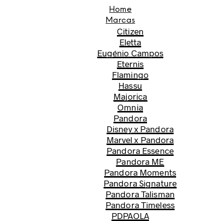
Home
Marcas
Citizen
Eletta
Eugénio Campos
Eternis
Flamingo
Hassu
Majorica
Omnia
Pandora
Disney x Pandora
Marvel x Pandora
Pandora Essence
Pandora ME
Pandora Moments
Pandora Signature
Pandora Talisman
Pandora Timeless
PDPAOLA