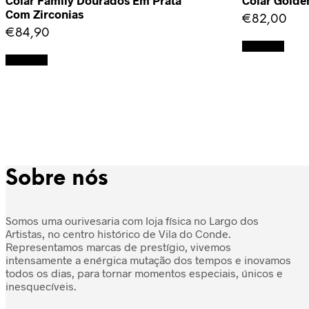
Colar Family Dourados Em Prata
Colar Golde
Com Zirconias
€
82,00
€
84,90
Adicionar
Adicionar
Sobre nós
Somos uma ourivesaria com loja física no Largo dos
Artistas, no centro histórico de Vila do Conde.
Representamos marcas de prestígio, vivemos
intensamente a enérgica mutação dos tempos e inovamos
todos os dias, para tornar momentos especiais, únicos e
inesquecíveis.