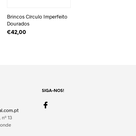
Brincos Círculo Imperfeito
Dourados
€
42,00
LER MAIS
SIGA-NOS!
l.com.pt
 nº 13
Conde