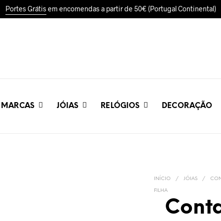
Portes Grátis
em encomendas a partir de 50€ (Portugal Continental)
MARCAS
JÓIAS
RELÓGIOS
DECORAÇÃO
INÍCIO
/
JÓIAS
/
CON
FILHA
Cont