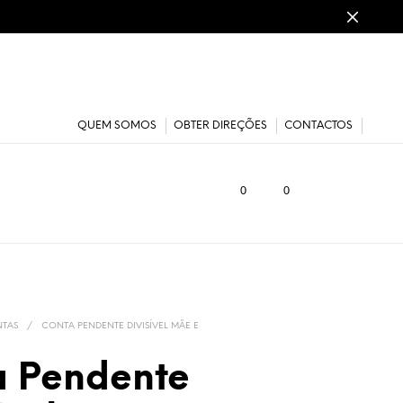
QUEM SOMOS
OBTER DIREÇÕES
CONTACTOS
0
0
TAS
/
CONTA PENDENTE DIVISÍVEL MÃE E
a Pendente