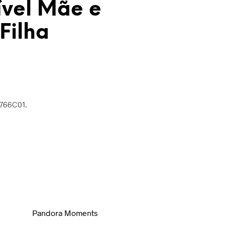
ível Mãe e
Filha
3766C01
.
Pandora Moments