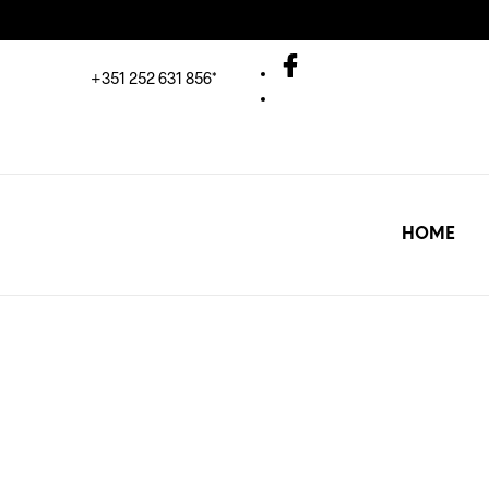
+351 252 631 856*
HOME