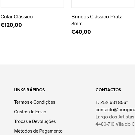
Colar Clássico
Brincos Clássico Prata
8mm
€
120,00
€
40,00
LER MAIS
LER MAIS
LINKS RÁPIDOS
CONTACTOS
Termos e Condições
T.
252 631 856*
contacto@ourigina
Custos de Envio
Largo dos Artistas,
Trocas e Devoluções
4480-710 Vila do 
Métodos de Pagamento