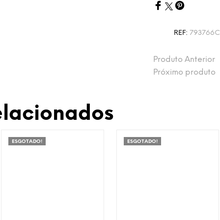
REF:
793766C
Produto Anterior
Próximo produto
elacionados
ESGOTADO!
ESGOTADO!
Adicionar à Wishlist
Adicionar à Wishlist