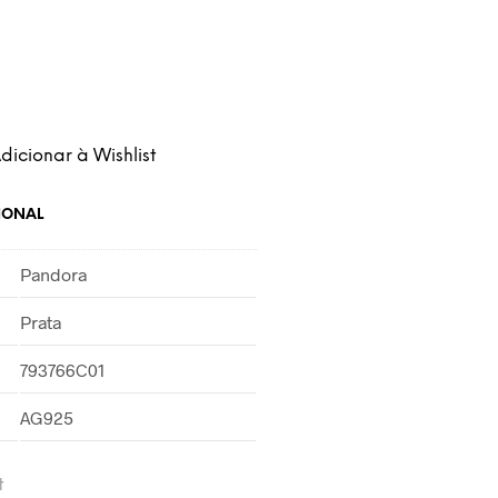
dicionar à Wishlist
IONAL
Pandora
Prata
793766C01
AG925
t