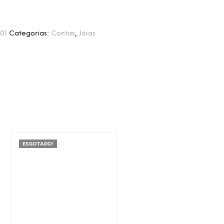
01
Categorias:
Contas
,
Jóias
ESGOTADO!
Adicionar à Wishlist