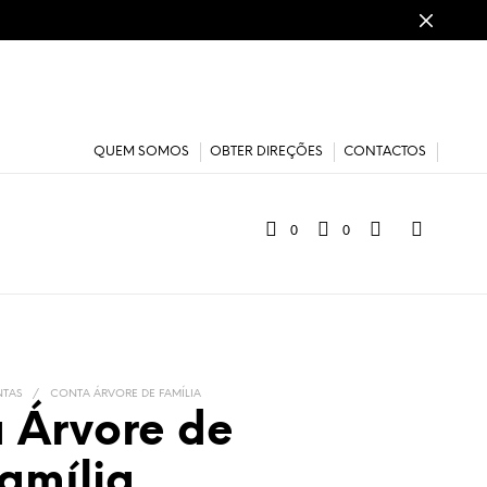
QUEM SOMOS
OBTER DIREÇÕES
CONTACTOS
0
0
TAS
/
CONTA ÁRVORE DE FAMÍLIA
 Árvore de
amília