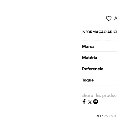
A
INFORMAÇÃO ADIC
Marca
Matéria
Referência
Toque
Share this produc
REF:
79759