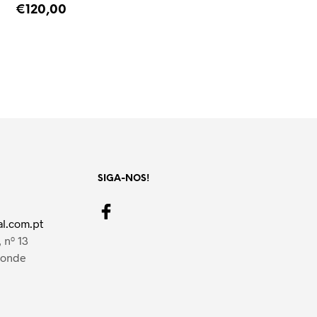
€
120,00
LER MAIS
SIGA-NOS!
l.com.pt
 nº 13
Conde