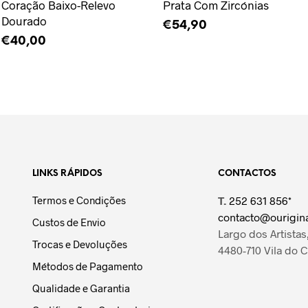
Coração Baixo-Relevo
Prata Com Zircónias
Dourado
€
54,90
€
40,00
LER MAIS
LER MAIS
LINKS RÁPIDOS
CONTACTOS
Termos e Condições
T.
252 631 856*
contacto@ourigina
Custos de Envio
Largo dos Artistas,
Trocas e Devoluções
4480-710 Vila do 
Métodos de Pagamento
Qualidade e Garantia