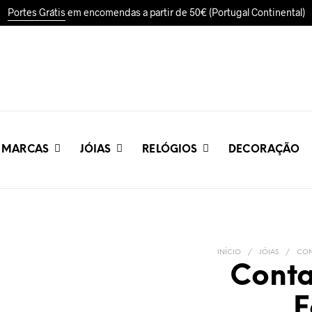
Portes Grátis
em encomendas a partir de 50€ (Portugal Continental)
MARCAS
JÓIAS
RELÓGIOS
DECORAÇÃO
INÍCIO
/
JÓIAS
/
CON
Conta
F