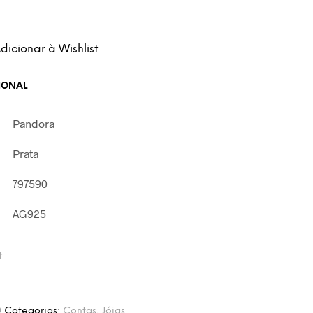
dicionar à Wishlist
IONAL
Pandora
Prata
797590
AG925
t
0
Categorias:
Contas
,
Jóias