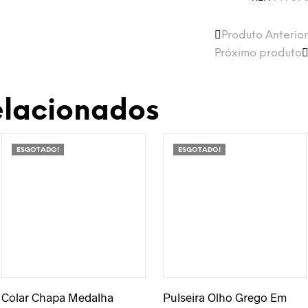
Produto Anterior
Próximo produto
elacionados
ESGOTADO!
ESGOTADO!
Adicionar à Wishlist
Adicionar à Wishlist
Colar Chapa Medalha
Pulseira Olho Grego Em