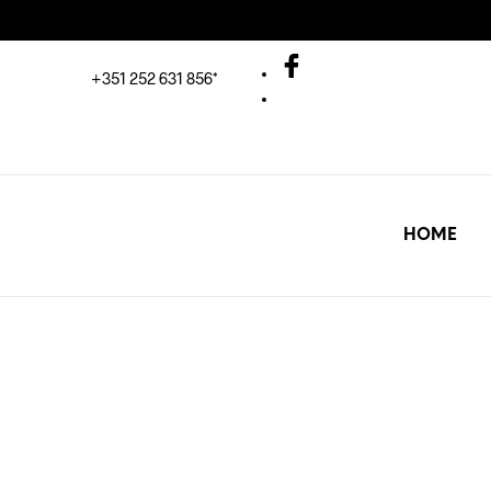
+351 252 631 856*
HOME