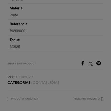
Matéria
Prata
Referência
792680C01
Toque
AG925
SHARE THIS PRODUCT
REF:
CO02029
CATEGORIAS:
CONTAS
,
JÓIAS
PRODUTO ANTERIOR
PRÓXIMO PRODUTO