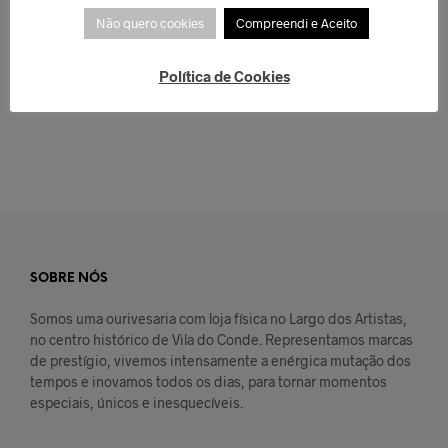
€
82,00
Não quero cookies
Compreendi e Aceito
ADICIONAR
€
59,00
LER MAIS
Política de Cookies
SOBRE NÓS
Somos uma ourivesaria com loja física no Largo dos Artistas,
no centro histórico de Vila do Conde. Representamos marcas
de prestígio, vivemos intensamente a enérgica mutação dos
tempos e inovamos todos os dias, para tornar momentos
especiais, únicos e inesquecíveis.