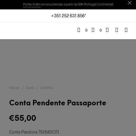
Portes Grátis
em encomendas a partir de 50€ (Portugal Continental)
+351 252 631 856*
0
0
INÍCIO
/
JÓIAS
/
CONTAS
Conta Pendente Passaporte
€
55,00
Conta Pandora 792680C01
.