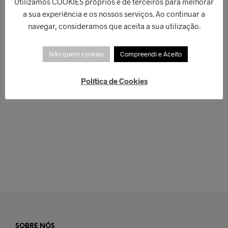
Utilizamos COOKIES próprios e de terceiros para melhorar
a sua experiência e os nossos serviços. Ao continuar a
navegar, consideramos que aceita a sua utilização.
Não quero cookies
Compreendi e Aceito
Política de Cookies
€
42,00
€
49,00
ADICIONAR
ADICIONAR
SOBRE NÓS