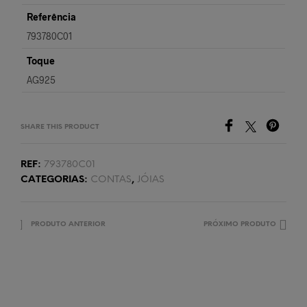
Referência
793780C01
Toque
AG925
SHARE THIS PRODUCT
REF:
793780C01
CATEGORIAS:
CONTAS
,
JÓIAS
PRODUTO ANTERIOR
PRÓXIMO PRODUTO