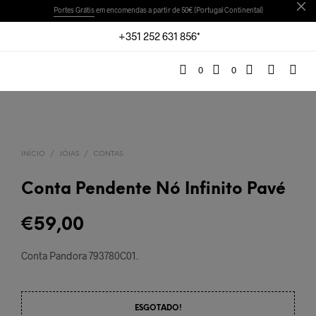
Portes Grátis
em encomendas a partir de 50€ (Portugal Continental)
+351 252 631 856*
0
0
INÍCIO
/
JÓIAS
/
CONTAS
Conta Pendente Nó Infinito Pavé
€
59,00
Conta Pandora 793780C01
.
ESGOTADO!