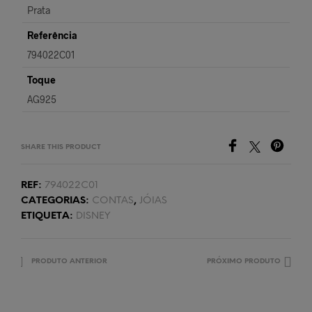
Prata
Referência
794022C01
Toque
AG925
SHARE THIS PRODUCT
REF:
794022C01
CATEGORIAS:
CONTAS
,
JÓIAS
ETIQUETA:
DISNEY
PRODUTO ANTERIOR
PRÓXIMO PRODUTO