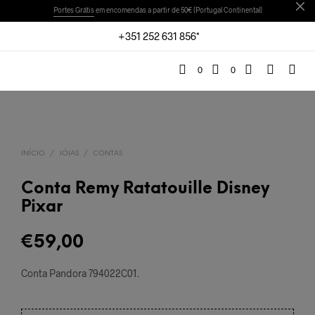
Portes Grátis
em encomendas a partir de 50€ (Portugal Continental)
+351 252 631 856*
0
0
INÍCIO
/
JÓIAS
/
CONTAS
Conta Remy Ratatouille Disney
Pixar
€
59,00
Conta Pandora 794022C01
.