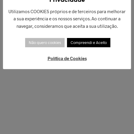
Privacidade
Utilizamos COOKIES próprios e de terceiros para melhorar
a sua experiência e os nossos serviços. Ao continuar a
navegar, consideramos que aceita a sua utilização.
Não quero cookies
Compreendi e Aceito
Política de Cookies
€
125,00
€
44,90
LER MAIS
ADICIONAR