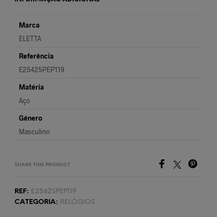
Marca
ELETTA
Referência
E2542SPEP119
Matéria
Aço
Género
Masculino
SHARE THIS PRODUCT
REF:
E2542SPEP119
CATEGORIA:
RELÓGIOS