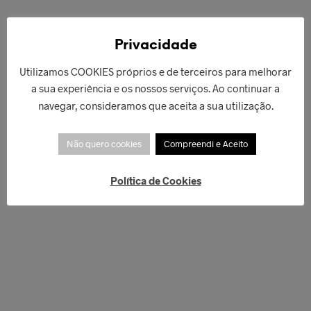
€
189,00
€
548,00
LER MAIS
ADICIONAR
Privacidade
Utilizamos COOKIES próprios e de terceiros para melhorar
a sua experiência e os nossos serviços. Ao continuar a
navegar, consideramos que aceita a sua utilização.
Não quero cookies
Compreendi e Aceito
Política de Cookies
€
179,00
€
268,00
LER MAIS
LER MAIS