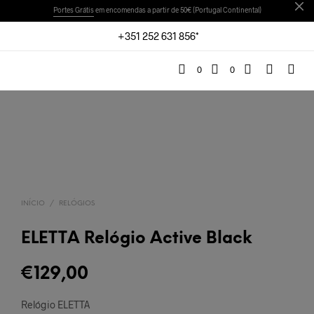
Portes Grátis
em encomendas a partir de 50€ (Portugal Continental)
+351 252 631 856*
0
0
INÍCIO
/
RELÓGIOS
ELETTA Relógio Active Black
€
129,00
Relógio ELETTA