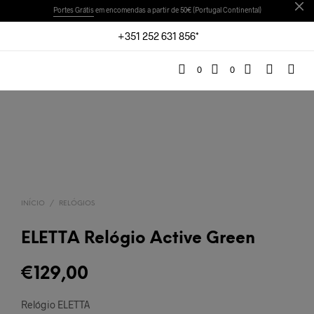
Portes Grátis
em encomendas a partir de 50€ (Portugal Continental)
+351 252 631 856*
0
0
INÍCIO
/
RELÓGIOS
ELETTA Relógio Active Green
€
129,00
Relógio ELETTA