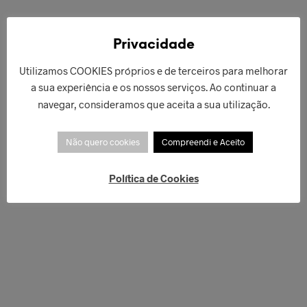
€
348,00
€
169,00
LER MAIS
LER MAIS
Privacidade
Utilizamos COOKIES próprios e de terceiros para melhorar
a sua experiência e os nossos serviços. Ao continuar a
navegar, consideramos que aceita a sua utilização.
Não quero cookies
Compreendi e Aceito
Política de Cookies
€
189,00
€
179,00
ADICIONAR
ADICIONAR