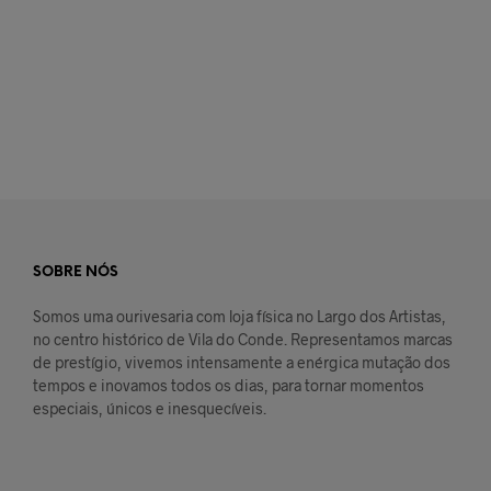
€
338,00
€
348,00
LER MAIS
LER MAIS
SOBRE NÓS
Somos uma ourivesaria com loja física no Largo dos Artistas,
no centro histórico de Vila do Conde. Representamos marcas
de prestígio, vivemos intensamente a enérgica mutação dos
tempos e inovamos todos os dias, para tornar momentos
especiais, únicos e inesquecíveis.