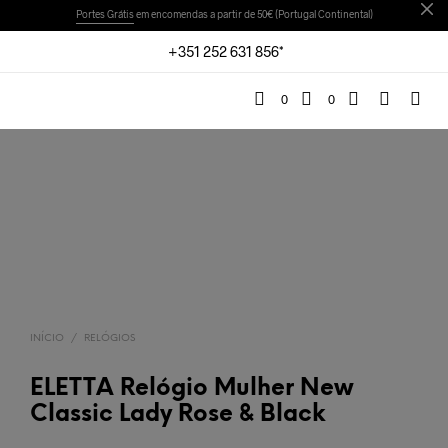
Portes Grátis
em encomendas a partir de 50€ (Portugal Continental)
+351 252 631 856*
0
0
INÍCIO
/
RELÓGIOS
ELETTA Relógio Mulher New
Classic Lady Rose & Black