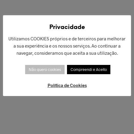
€
169,00
Privacidade
€
169,00
ADICIONAR
Utilizamos COOKIES próprios e de terceiros para melhorar
LER MAIS
a sua experiência e os nossos serviços. Ao continuar a
navegar, consideramos que aceita a sua utilização.
Não quero cookies
Compreendi e Aceito
Política de Cookies