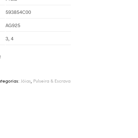
593854C00
AG925
3, 4
t
tegorias:
Jóias
,
Pulseira & Escrava