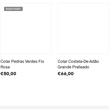
ESGOTADO!
Adicionar à Wishlist
Adicionar à Wishlist
Colar Pedras Verdes Fio
Colar Costela-De-Adão
Rosa
Grande Prateado
€
50,00
€
66,00
LER MAIS
ADICIONAR