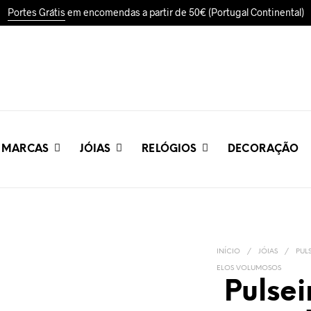
Portes Grátis
em encomendas a partir de 50€ (Portugal Continental)
MARCAS
JÓIAS
RELÓGIOS
DECORAÇÃO
INÍCIO
/
JÓIAS
/
PUL
ELOS VOLUMOSOS
Pulsei