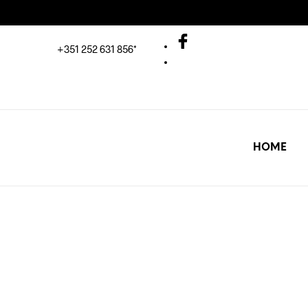
+351 252 631 856*
HOME