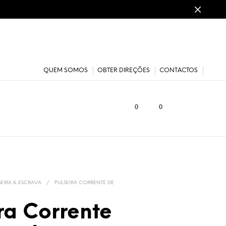
QUEM SOMOS
OBTER DIREÇÕES
CONTACTOS
0
0
SEIRA & ESCRAVA
/
PULSEIRA CORRENTE DE
ra Corrente