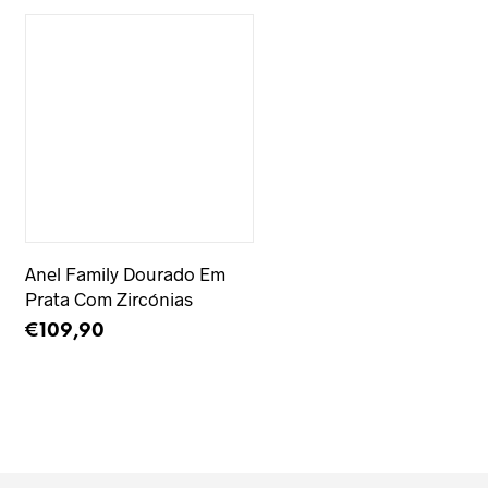
Adicionar à Wishlist
Anel Family Dourado Em
Prata Com Zircónias
€
109,90
ADICIONAR