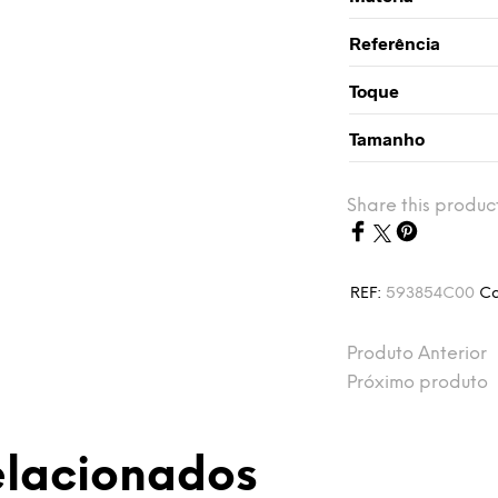
Referência
Toque
Tamanho
Share this produc
REF:
593854C00
Ca
Produto Anterior
Próximo produto
elacionados