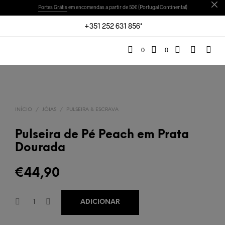
Portes Grátis
em encomendas a partir de 50€ (Portugal Continental)
+351 252 631 856*
0
0
INÍCIO
/
JÓIAS
/
PULSEIRA & ESCRAVA
Pulseira de Pé Peach em Prata
Dourada
€
44,90
ADICIONAR