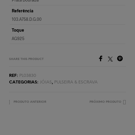
Referência
103.A758.D.G.00
Toque
AG925
SHARE THIS PRODUCT
REF:
PL03830
CATEGORIAS:
JÓIAS
,
PULSEIRA & ESCRAVA
PRODUTO ANTERIOR
PRÓXIMO PRODUTO