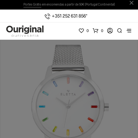
Portes Grátis
em encomendas a partir de 50€ (Portugal Continental)
+351 252 631 856*
0
0