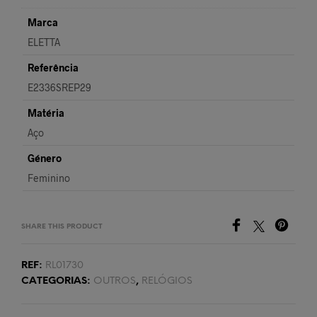
Marca
ELETTA
Referência
E2336SREP29
Matéria
Aço
Género
Feminino
SHARE THIS PRODUCT
REF:
RL01730
CATEGORIAS:
OUTROS
,
RELÓGIOS