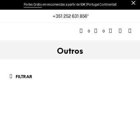
Portes Grátis
em encomendas a partir de 50€ (Portugal Continental)
+351 252 631 856*
0
0
Outros
FILTRAR
€
95,00
ADICIONAR