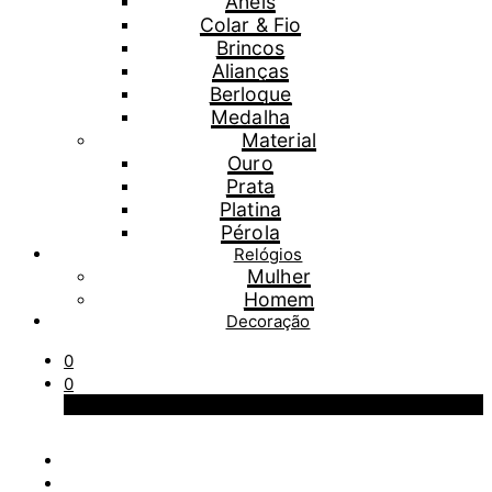
Anéis
Colar & Fio
Brincos
Alianças
Berloque
Medalha
Material
Ouro
Prata
Platina
Pérola
Relógios
Mulher
Homem
Decoração
0
0
Carrinho