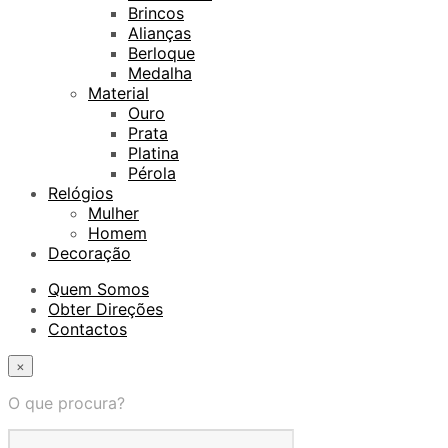
Brincos
Alianças
Berloque
Medalha
Material
Ouro
Prata
Platina
Pérola
Relógios
Mulher
Homem
Decoração
Quem Somos
Obter Direções
Contactos
×
O que procura?