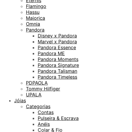
Eternis
Flamingo
Hassu
Majorica
Omnia
Pandora
Disney x Pandora
Marvel x Pandora
Pandora Essence
Pandora ME
Pandora Moments
Pandora Signature
Pandora Talisman
Pandora Timeless
PDPAOLA
Tommy Hilfiger
UPALA
Jóias
Categorias
Contas
Pulseira & Escrava
Anéis
Colar & Fio