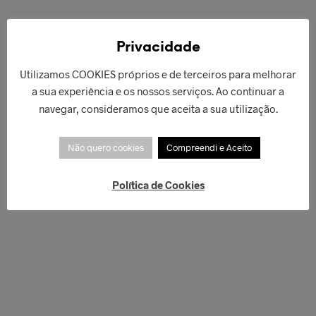
€
286,00
€
79,00
Privacidade
LER MAIS
LER MAIS
Utilizamos COOKIES próprios e de terceiros para melhorar
a sua experiência e os nossos serviços. Ao continuar a
navegar, consideramos que aceita a sua utilização.
Não quero cookies
Compreendi e Aceito
Política de Cookies
€
128,00
€
312,00
ADICIONAR
LER MAIS