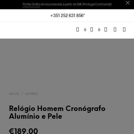
Portes Grátis
em encomendas a partir de 50€ (Portugal Continental)
+351 252 631 856*
0
0
INÍCIO
/
OUTROS
Relógio Homem Cronógrafo
Alumínio e Pele
€
189,00