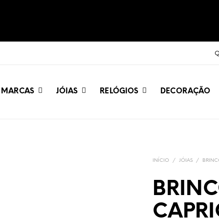
Q
MARCAS
JÓIAS
RELÓGIOS
DECORAÇÃO
INÍCIO
/
JÓIAS
/
BRINC
BRIN
CAPRIC