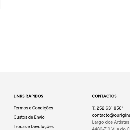
LINKS RÁPIDOS
CONTACTOS
Termos e Condições
T.
252 631 856*
contacto@ourigina
Custos de Envio
Largo dos Artistas,
Trocas e Devoluções
4480-710 Vila do 