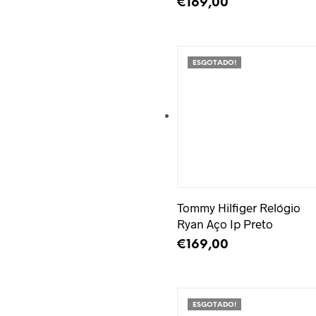
€
169,00
ADICIONAR
ESGOTADO!
Adicionar à Wishlist
Tommy Hilfiger Relógio
Ryan Aço Ip Preto
€
169,00
LER MAIS
ESGOTADO!