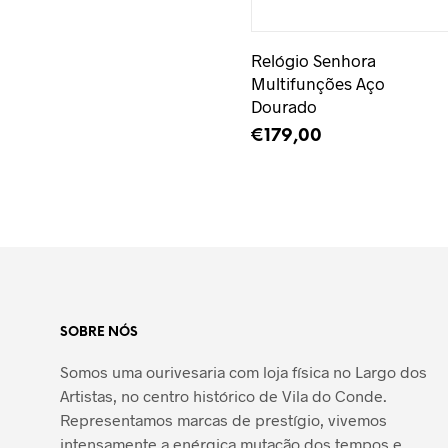
Adicionar à Wishlist
Relógio Senhora
Multifunções Aço
Dourado
€
179,00
LER MAIS
SOBRE NÓS
Somos uma ourivesaria com loja física no Largo dos
Artistas, no centro histórico de Vila do Conde.
Representamos marcas de prestígio, vivemos
intensamente a enérgica mutação dos tempos e