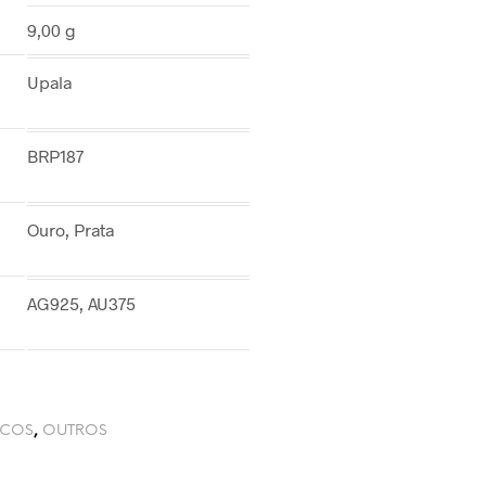
9,00 g
Upala
BRP187
Ouro, Prata
AG925, AU375
NCOS
,
OUTROS