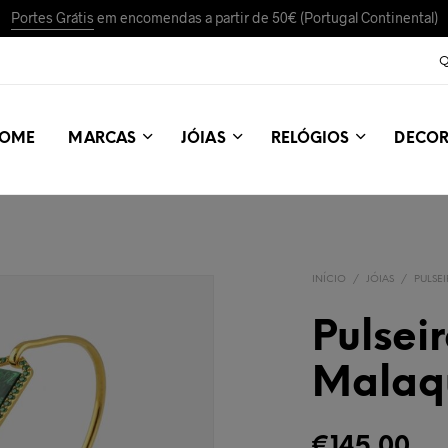
Portes Grátis
em encomendas a partir de 50€ (Portugal Continental)
Q
OME
MARCAS
JÓIAS
RELÓGIOS
DECO
INÍCIO
/
JÓIAS
/
PULSE
Pulsei
Malaq
€
145,00