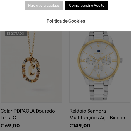
Não quero cookies
Compreendi e Aceito
PRODUTOS RELACIONADOS
Política de Cookies
ESGOTADO!
Colar PDPAOLA Dourado
Relógio Senhora
Letra C
Multifunções Aço Bicolor
€
69,00
€
149,00