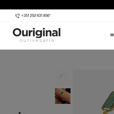
+351 252 631 856*
H