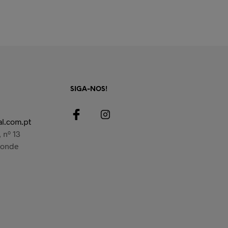
LER MAIS
SIGA-NOS!
l.com.pt
 nº 13
Conde