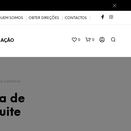
UEM SOMOS
OBTER DIREÇÕES
CONTACTOS
0
0
RAÇÃO
IRA & ESCRAVA
ra de
uite
N
E
N
H