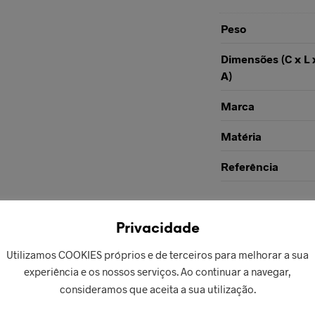
Peso
Dimensões (C x L 
A)
Marca
Matéria
Referência
REF:
PL03239
CATEGORIAS:
JÓIA
Privacidade
Utilizamos COOKIES próprios e de terceiros para melhorar a sua
experiência e os nossos serviços. Ao continuar a navegar,
consideramos que aceita a sua utilização.