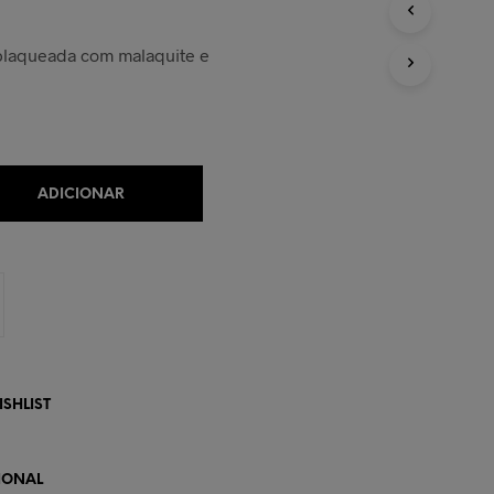
U
M
P
 plaqueada com malaquite e
R
O
D
U
T
O
N
ADICIONAR
O
C
A
R
R
I
N
H
O
.
SHLIST
IONAL