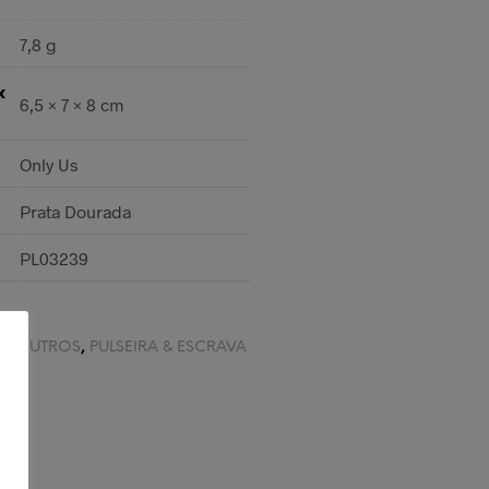
7,8 g
x
6,5 × 7 × 8 cm
Only Us
Prata Dourada
PL03239
S
,
OUTROS
,
PULSEIRA & ESCRAVA