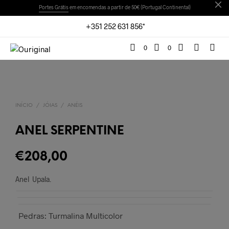
Portes Grátis
em encomendas a partir de 50€ (Portugal Continental)
+351 252 631 856*
0
0
INÍCIO
/
JÓIAS
/
ANÉIS
ANEL SERPENTINE
€
208,00
Anel Upala.
Pedras: Turmalina Multicolor