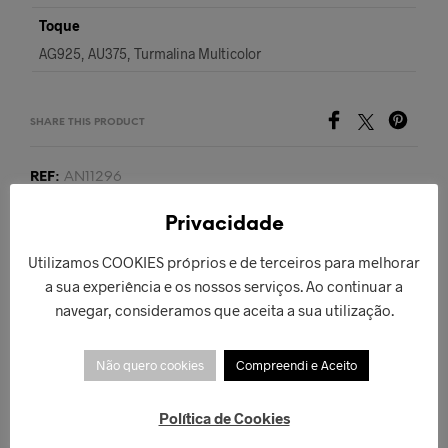
Toque
AG925, AU375, Turmalina Multicolor
SHARE THIS PRODUCT
REF:
AN11296
CATEGORIAS:
ANÉIS
,
OUTROS
Privacidade
Utilizamos COOKIES próprios e de terceiros para melhorar
PRODUTO ANTERIOR
PRÓXIMO PRODUTO
a sua experiência e os nossos serviços. Ao continuar a
navegar, consideramos que aceita a sua utilização.
Não quero cookies
Compreendi e Aceito
PRODUTOS RELACIONADOS
Política de Cookies