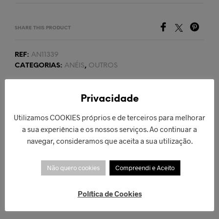
SHARE THIS PRODUCT
REF:
AN11339
CATEGORIAS:
ANÉIS
,
OUTROS
Privacidade
PRODUTO ANTERIOR
PRÓXIMO PRODUTO
Utilizamos COOKIES próprios e de terceiros para melhorar
a sua experiência e os nossos serviços. Ao continuar a
navegar, consideramos que aceita a sua utilização.
PRODUTOS RELACIONADOS
Não quero cookies
Compreendi e Aceito
Política de Cookies