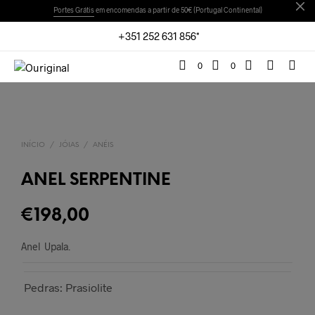
Portes Grátis
em encomendas a partir de 50€ (Portugal Continental)
+351 252 631 856*
0
0
INÍCIO
/
JÓIAS
/
ANÉIS
ANEL SERPENTINE
€
198,00
Anel Upala.
Pedras: Prasiolite