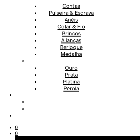
Contas
Pulseira & Escrava
Anéis
Colar & Fio
Brincos
Alianças
Berloque
Medalha
Ouro
Prata
Platina
Pérola
0
0
Carrinho