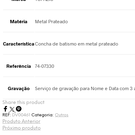
Matéria
Metal Prateado
Característica
Concha de batismo em metal prateado
Referência
74-07330
Gravação
Serviço de gravação para Nome e Data com 3 a
Share this product
REF:
DV00461
Categoria:
Outros
Produto Anterior
Próximo produto