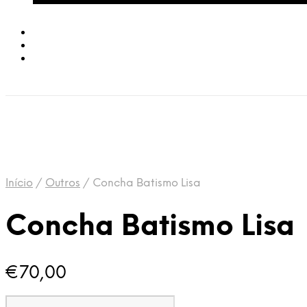
Início
/
Outros
/
Concha Batismo Lisa
Concha Batismo Lisa
€
70,00
Quantidade