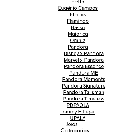
Eletta
Eugénio Campos
Eternis
Flamingo
Hassu
Majorica
Omnia
Pandora
Disney x Pandora
Marvel x Pandora
Pandora Essence
Pandora ME
Pandora Moments
Pandora Signature
Pandora Talisman
Pandora Timeless
PDPAOLA
Tommy Hilfiger
UPALA
Jóias
Categorias