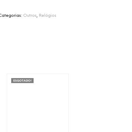
Categorias:
Outros
,
Relógios
ESGOTADO!
Adicionar à Wishlist