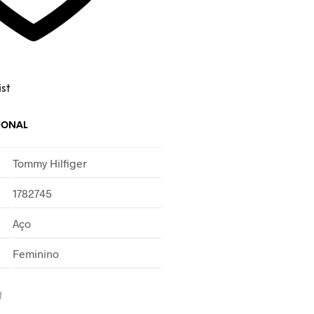
st
IONAL
Tommy Hilfiger
1782745
Aço
Feminino
t