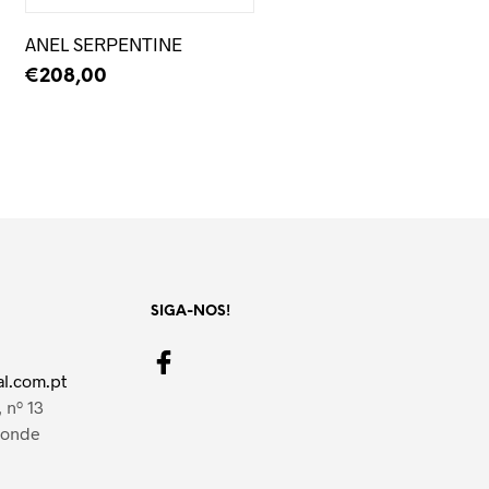
ANEL SERPENTINE
€
208,00
LER MAIS
SIGA-NOS!
l.com.pt
 nº 13
Conde