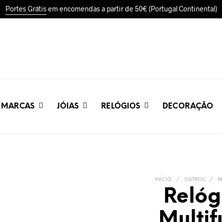
Portes Grátis
em encomendas a partir de 50€ (Portugal Continental)
MARCAS
JÓIAS
RELÓGIOS
DECORAÇÃO
INÍCIO
/
OUTROS
/
R
Relóg
Multi