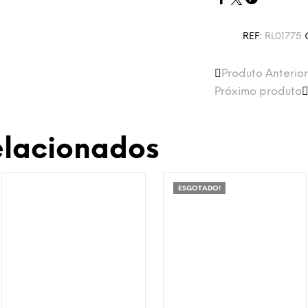
REF:
RL01775
Produto Anterior
Próximo produto
elacionados
ESGOTADO!
Adicionar à Wishlist
Adicionar à Wishlist