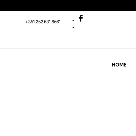
+351 252 631 856*
HOME