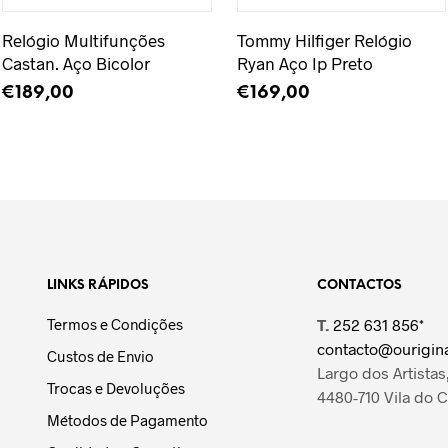
Relógio Multifunções
Tommy Hilfiger Relógio
Castan. Aço Bicolor
Ryan Aço Ip Preto
€
189,00
€
169,00
ADICIONAR
LER MAIS
LINKS RÁPIDOS
CONTACTOS
Termos e Condições
T.
252 631 856*
contacto@ourigina
Custos de Envio
Largo dos Artistas,
Trocas e Devoluções
4480-710 Vila do 
Métodos de Pagamento