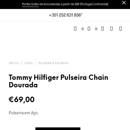
Portes Grátis
em encomendas a partir de 50€ (Portugal Continental)
+351 252 631 856*
0
0
INÍCIO
/
JÓIAS
/
PULSEIRA & ESCRAVA
Tommy Hilfiger Pulseira Chain
Dourada
€
69,00
Pulseira em Aço.