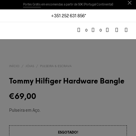
Portes Grátis
em encomendas a partir de 50€ (Portugal Continental)
+351 252 631 856*
0
0
INÍCIO
/
JÓIAS
/
PULSEIRA & ESCRAVA
Tommy Hilfiger Hardware Bangle
€
69,00
Pulseira em Aço.
ESGOTADO!