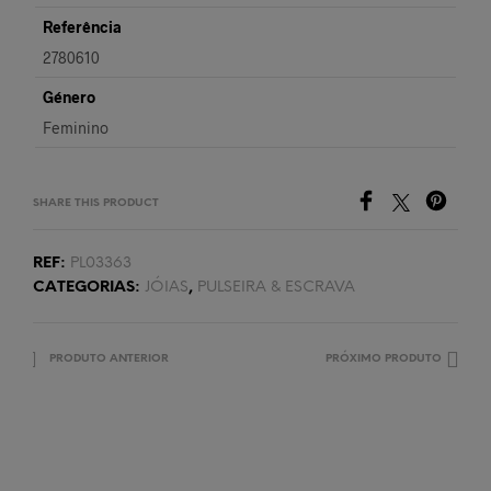
Referência
2780610
Género
Feminino
SHARE THIS PRODUCT
REF:
PL03363
CATEGORIAS:
JÓIAS
,
PULSEIRA & ESCRAVA
PRODUTO ANTERIOR
PRÓXIMO PRODUTO