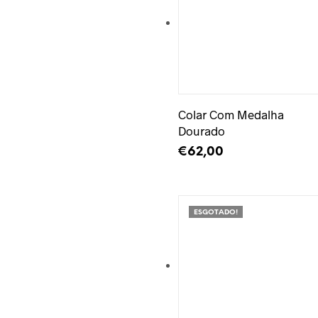
Adicionar à Wishlist
Colar Com Medalha
Dourado
€
62,00
ADICIONAR
ESGOTADO!
Adicionar à Wishlist