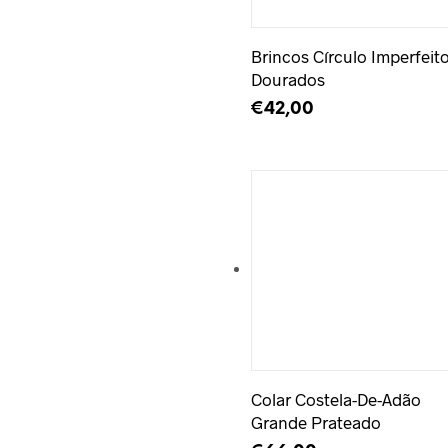
Brincos Círculo Imperfeit
Dourados
€
42,00
LER MAIS
Adicionar à Wishlist
Colar Costela-De-Adão
Grande Prateado