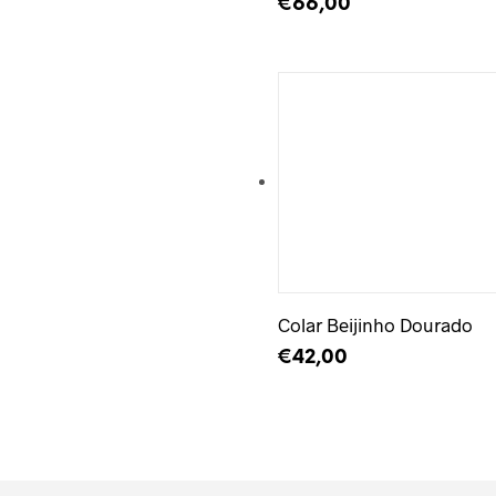
€
66,00
ADICIONAR
Adicionar à Wishlist
Colar Beijinho Dourado
€
42,00
ADICIONAR