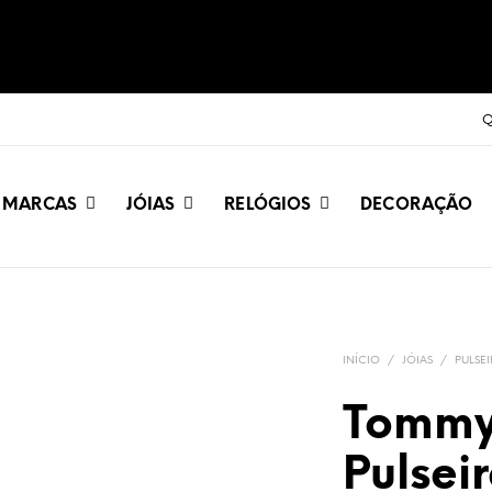
Q
MARCAS
JÓIAS
RELÓGIOS
DECORAÇÃO
INÍCIO
/
JÓIAS
/
PULSE
Tommy 
Pulsei