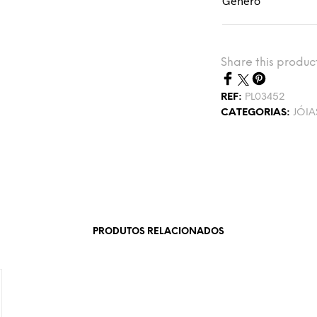
Género
Share this produc
REF:
PL03452
CATEGORIAS:
JÓIA
PRODUTOS RELACIONADOS