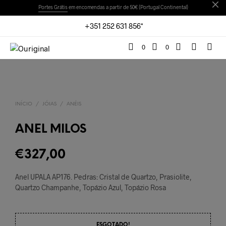
Portes Grátis
em encomendas a partir de 50€ (Portugal Continental)
+351 252 631 856*
0
0
INÍCIO
/
JÓIAS
/
ANÉIS
ANEL MILOS
€
327,00
Anel UPALA AP176. Pedras: Cristal de Quartzo, Prasiolite,
Quartzo Champanhe, Topázio Azul, Topázio Rosa
ESGOTADO!