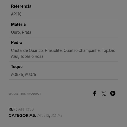
Referência
AP176
Matéria
Ouro, Prata
Pedra
Cristal de Quartzo, Prasiolite, Quartzo Champanhe, Topázio
Azul, Topázio Rosa
Toque
AG925, AU375
SHARE THIS PRODUCT
REF:
AN11338
CATEGORIAS:
ANÉIS
,
JÓIAS