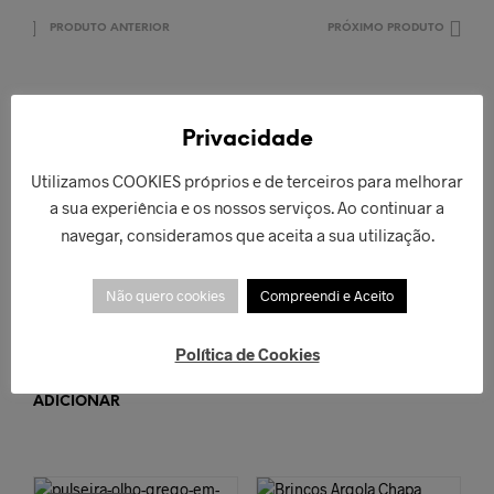
PRODUTO ANTERIOR
PRÓXIMO PRODUTO
Privacidade
PRODUTOS RELACIONADOS
Utilizamos COOKIES próprios e de terceiros para melhorar
a sua experiência e os nossos serviços. Ao continuar a
navegar, consideramos que aceita a sua utilização.
Colar Beijinho
Colar Costela-De-
Dourado
Não quero cookies
Compreendi e Aceito
Adão Grande
€
42,00
Prateado
Política de Cookies
ADICIONAR
€
66,00
ADICIONAR