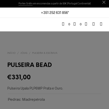
Portes Grátis
em encomendas a partir de 50€ (Portugal Continental)
+351 252 631 856*
0
0
INÍCIO
/
JÓIAS
/
PULSEIRA & ESCRAVA
PULSEIRA BEAD
€
331,00
Pulseira Upala PLP6MP Prata e Ouro.
Pedras: Madrepérola