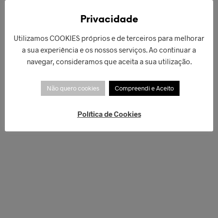
€
189,00
ADICIONAR
Privacidade
Utilizamos COOKIES próprios e de terceiros para melhorar
a sua experiência e os nossos serviços. Ao continuar a
navegar, consideramos que aceita a sua utilização.
Não quero cookies
Compreendi e Aceito
Política de Cookies
€
330,00
€
70,00
LER MAIS
ADICIONAR