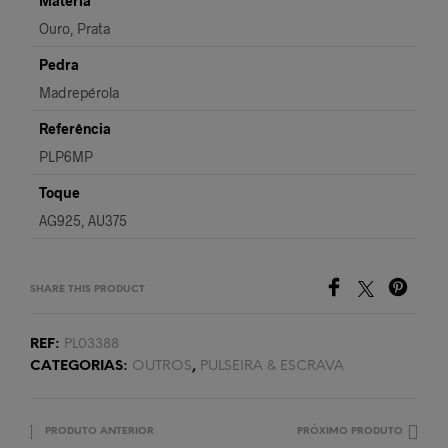
Matéria
Ouro, Prata
Pedra
Madrepérola
Referência
PLP6MP
Toque
AG925, AU375
SHARE THIS PRODUCT
REF:
PL03388
CATEGORIAS:
OUTROS
,
PULSEIRA & ESCRAVA
PRODUTO ANTERIOR
PRÓXIMO PRODUTO