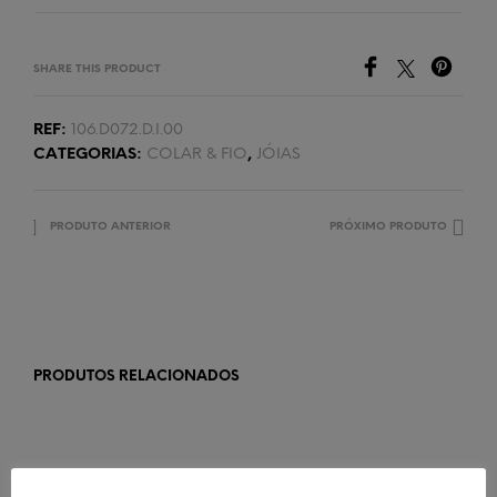
SHARE THIS PRODUCT
REF:
106.D072.D.I.00
CATEGORIAS:
COLAR & FIO
,
JÓIAS
PRODUTO ANTERIOR
PRÓXIMO PRODUTO
PRODUTOS RELACIONADOS