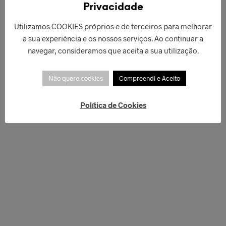
Privacidade
Utilizamos COOKIES próprios e de terceiros para melhorar
€
109,90
€
59,00
a sua experiência e os nossos serviços. Ao continuar a
ADICIONAR
LER MAIS
navegar, consideramos que aceita a sua utilização.
Não quero cookies
Compreendi e Aceito
Política de Cookies
€
66,00
ADICIONAR
€
40,00
LER MAIS