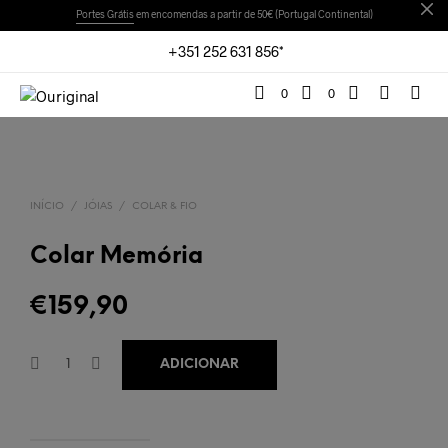
Portes Grátis
em encomendas a partir de 50€ (Portugal Continental)
+351 252 631 856*
0
0
INÍCIO
/
JÓIAS
/
COLAR & FIO
Colar Memória
€
159,90
ADICIONAR