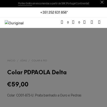
Portes Grátis
em encomendas a partir de 50€ (Portugal Continental)
+351 252 631 856*
0
0
INÍCIO
/
JÓIAS
/
COLAR & FIO
Colar PDPAOLA Delta
€
59,00
Colar CO01-873-U. Prata banhado a Ouro e Pedras