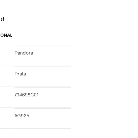
st
IONAL
Pandora
Prata
794698C01
AG925