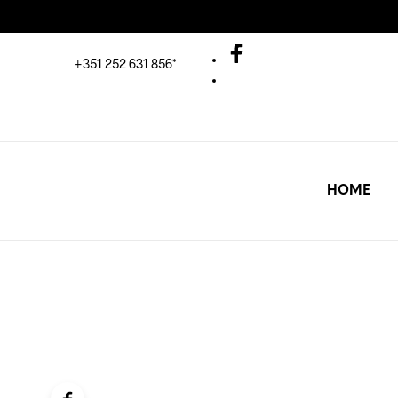
+351 252 631 856*
HOME