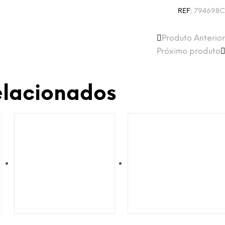
REF:
794698C
Produto Anterior
Próximo produto
elacionados
Adicionar à Wishlist
Adicionar à Wishlist