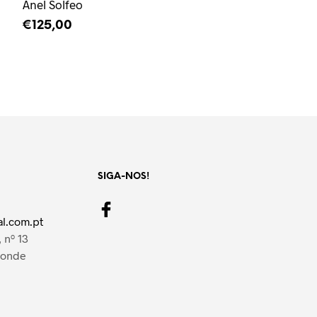
Anel Solfeo
€
125,00
LER MAIS
SIGA-NOS!
l.com.pt
 nº 13
Conde