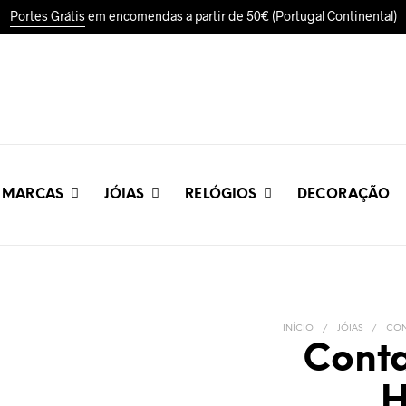
Portes Grátis
em encomendas a partir de 50€ (Portugal Continental)
MARCAS
JÓIAS
RELÓGIOS
DECORAÇÃO
INÍCIO
/
JÓIAS
/
CON
Cont
H