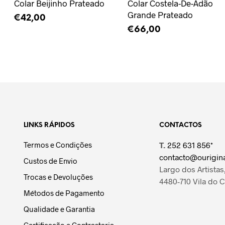
Colar Beijinho Prateado
Colar Costela-De-Adão
Grande Prateado
€
42,00
€
66,00
ADICIONAR
ADICIONAR
LINKS RÁPIDOS
CONTACTOS
Termos e Condições
T.
252 631 856*
contacto@ourigina
Custos de Envio
Largo dos Artistas,
Trocas e Devoluções
4480-710 Vila do 
Métodos de Pagamento
Qualidade e Garantia
Certificação e Contrastaria