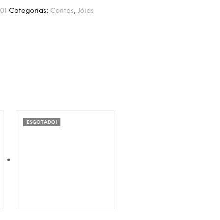
01
Categorias:
Contas
,
Jóias
ESGOTADO!
Adicionar à Wishlist