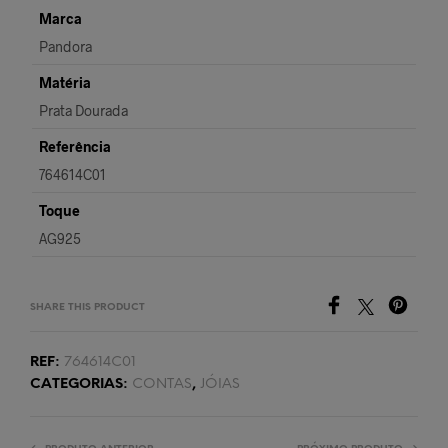
Marca
Pandora
Matéria
Prata Dourada
Referência
764614C01
Toque
AG925
SHARE THIS PRODUCT
REF:
764614C01
CATEGORIAS:
CONTAS
,
JÓIAS