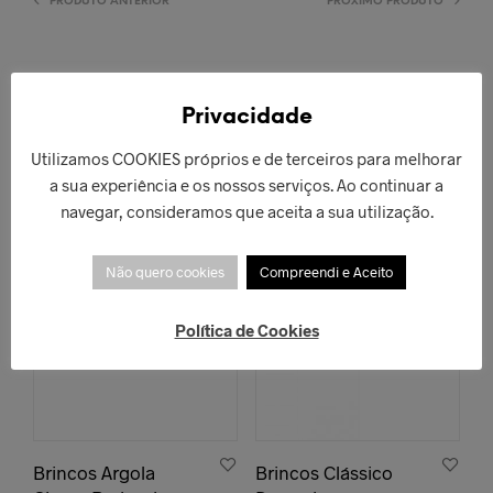
PRODUTO ANTERIOR
PRÓXIMO PRODUTO
Privacidade
PRODUTOS RELACIONADOS
Utilizamos COOKIES próprios e de terceiros para melhorar
a sua experiência e os nossos serviços. Ao continuar a
navegar, consideramos que aceita a sua utilização.
Não quero cookies
Compreendi e Aceito
Política de Cookies
Brincos Argola
Brincos Clássico