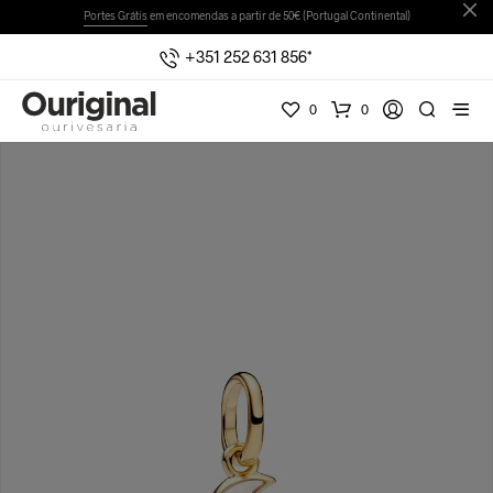
Portes Grátis
em encomendas a partir de 50€ (Portugal Continental)
+351 252 631 856*
0
0