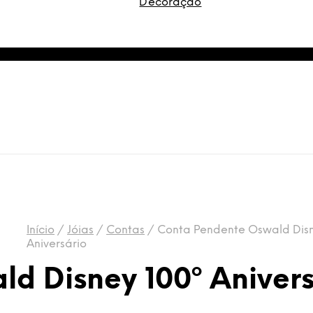
Decoração
Início
/
Jóias
/
Contas
/
Conta Pendente Oswald Disn
Aniversário
d Disney 100º Anivers