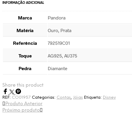
INFORMAÇÃO ADICIONAL
Marca
Pandora
Matéria
Ouro, Prata
Referência
792519C01
Toque
AG925, AU375
Pedra
Diamante
Share this product
REF:
CO01957
Categorias:
Contas
,
Jóias
Etiqueta:
Disney
Produto Anterior
Próximo produto