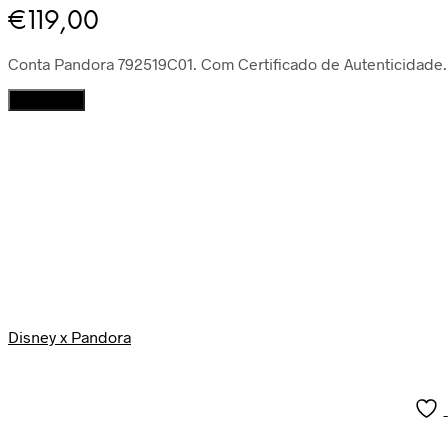
€
119,00
Conta Pandora 792519C01
. Com Certificado de Autenticidade.
Quantidade
Adicionar
de
Conta
Pendente
Oswald
Disney
100º
Aniversário
Disney x Pandora