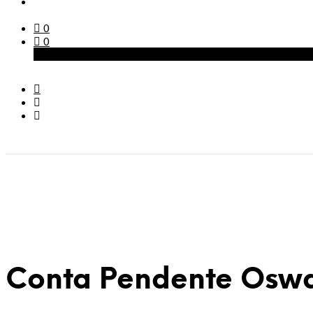
0
0
Carrinho
Conta Pendente Oswal