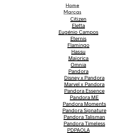
Home
Marcas
Citizen
Eletta
Eugénio Campos
Eternis
Flamingo
Hassu
Majorica
Omnia
Pandora
Disney x Pandora
Marvel x Pandora
Pandora Essence
Pandora ME
Pandora Moments
Pandora Signature
Pandora Talisman
Pandora Timeless
PDPAOLA