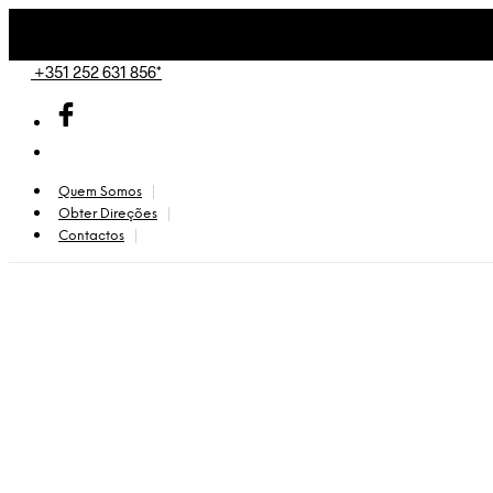
+351 252 631 856*
Quem Somos
Obter Direções
Contactos